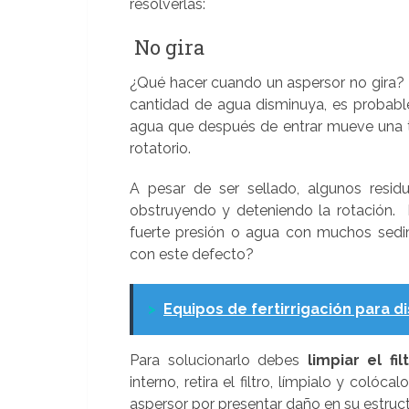
resolverlas:
No gira
¿Qué hacer cuando un aspersor no gira? E
cantidad de agua disminuya, es probable
agua que después de entrar mueve una tu
rotatorio.
A pesar de ser sellado, algunos resid
obstruyendo y deteniendo la rotación.
fuerte presión o agua con muchos sedi
con este defecto?
>
Equipos de fertirrigación para d
Para solucionarlo debes
limpiar el fil
interno, retira el filtro, límpialo y colóca
aspersor por presentar daño en su estruct