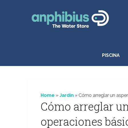
Saltar
al
contenido
PISCINA
Home
»
Jardín
»
Cómo arreglar un asper
Cómo arreglar un
operaciones bási