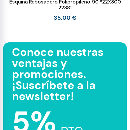
Esquina Rebosadero Polipropileno .90 º22X300
22381
35,00 €
Conoce nuestras
ventajas y
promociones.
¡Suscríbete a la
newsletter!
5%