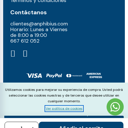
Términos y condiciones
Contáctanos
clientes@anphibius.com
Horario: Lunes a Viernes
de 8:00 a 19:00
667 612 052​
© anphibius, 2026
Cookie Consent
Utilizamos cookies para mejorar su experiencia de compra. Usted podrá
Pago 100% seguros con:
seleccionar las cookies nuestras y de terceros que desee utilizar en
cualquier momento.
Ver política de cookies
Aceptar
Rechazar
Configurar
todo
todo
cookies