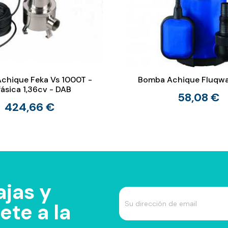
chique Feka Vs 1000T -
Bomba Achique Fluqwa
fásica 1,36cv - DAB
58,08 €
424,66 €
jas y
te a la