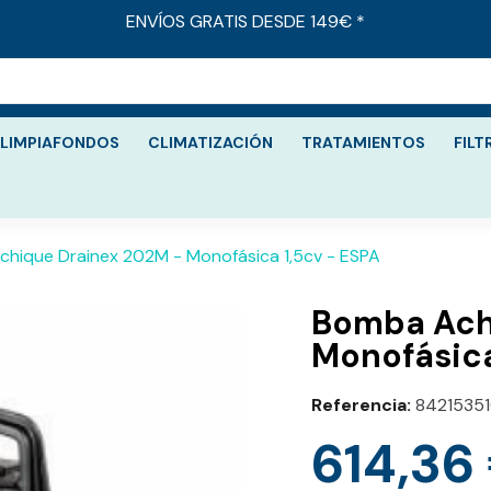
ENVÍOS GRATIS DESDE 149€ *
LIMPIAFONDOS
CLIMATIZACIÓN
TRATAMIENTOS
FILT
hique Drainex 202M - Monofásica 1,5cv - ESPA
Bomba Ach
Monofásica
Referencia
8421535
614,36