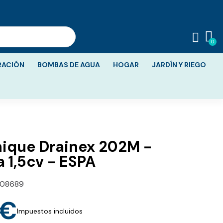
RACIÓN
BOMBAS DE AGUA
HOGAR
JARDÍN Y RIEGO
ique Drainex 202M -
 1,5cv - ESPA
108689
 €
Impuestos incluidos