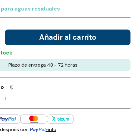
para aguas residuales
Añadir al carrito
stock
Plazo de entrega 48 - 72 horas
to
Productos incluidos en tu lista de comparación: 0 / 4
 después con
Pay
Pal
+info