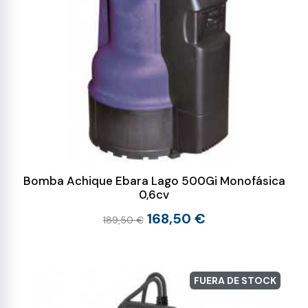
Bomba Achique Ebara Lago 500Gi Monofásica
0,6cv
168,50 €
189,50 €
FUERA DE STOCK