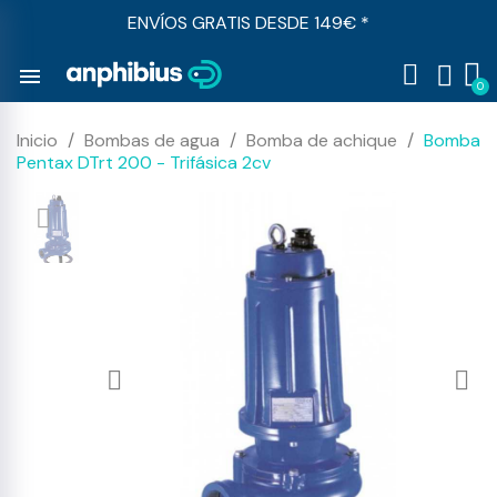
ENVÍOS GRATIS DESDE 149€ *
menu
Inicio
Bombas de agua
Bomba de achique
Bomba
Pentax DTrt 200 - Trifásica 2cv