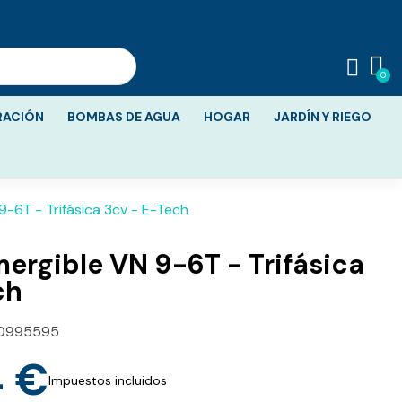
RACIÓN
BOMBAS DE AGUA
HOGAR
JARDÍN Y RIEGO
-6T - Trifásica 3cv - E-Tech
rgible VN 9-6T - Trifásica
ch
0995595
 €
Impuestos incluidos