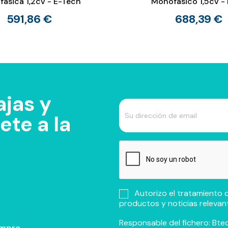
ásica 1,2cv - E-Tech
Monofásico 1,5cv -
591,86 €
688,39 €
jas y
te a la
Autorizo el tratamiento d
productos y noticias relevan
Responsable del fichero: Btec
ompra