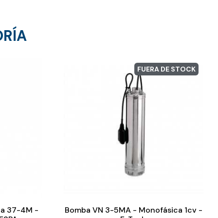
ORÍA
FUERA DE STOCK
ia 37-4M -
Bomba VN 3-5MA - Monofásica 1cv -