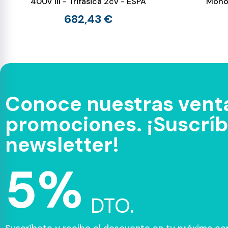
400V III - Trifásica 2cv - ESPA
Monof
682,43 €
Conoce nuestras venta
promociones. ¡Suscríbe
newsletter!
5%
DTO.
Suscríbete y recibe el descuento en tu próxima c