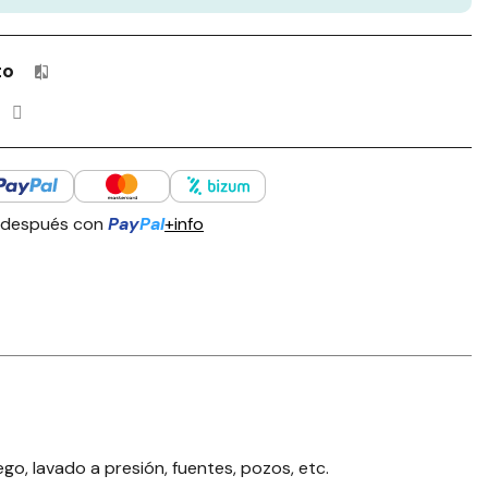
to
Productos incluidos en tu lista de comparación: 0 / 4
 después con
Pay
Pal
+info
o, lavado a presión, fuentes, pozos, etc.