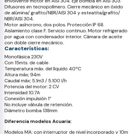
envolvente motor en AISI 304. Eje bomba en AISI 303.
Difusores en tecnopolímero. Cierre mecánico en óxido
de alúmina/ grafito/NBR/AISI 304 y esteatita/grafito/
NBR/AISI 304.
Motor asíncrono, dos polos. Protección IP 68.
Aislamiento clase F. Servicio continuo. Motor refrigerado
por agua con condensador interior. Cámara de aceite
con doble cierre mecánico.
Características:
Monofásica 230V
Con 15mts. de cable
Temperatura máx. del líquido 40ºC
Altura máx; 94m
Caudal máx; 5.1m3 / 5.100 l/h
Potencia del motor: 2 CV
Intensidad 10.7A
Conexión impulsión 1”
No incluye válvula de retención.
Diámetro bomba 138mm
Diferencia modelos Acuaria:
Modelos MA: con interruptor de nivel incorporado y 10m