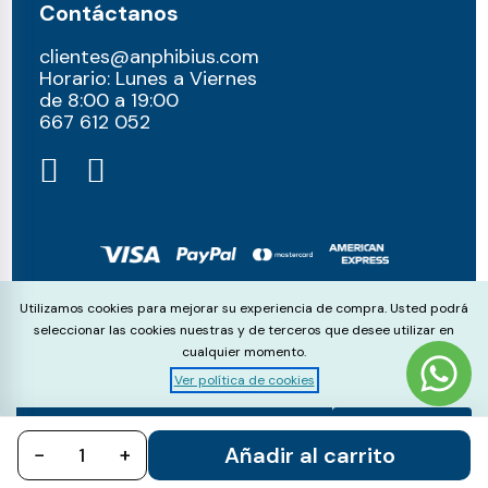
Contáctanos
clientes@anphibius.com
Horario: Lunes a Viernes
de 8:00 a 19:00
667 612 052​
© anphibius, 2026
Cookie Consent
Utilizamos cookies para mejorar su experiencia de compra. Usted podrá
Pago 100% seguros con:
seleccionar las cookies nuestras y de terceros que desee utilizar en
cualquier momento.
Ver política de cookies
Aceptar
Rechazar
Configurar
Añadir al carrito
−
todo
+
todo
cookies