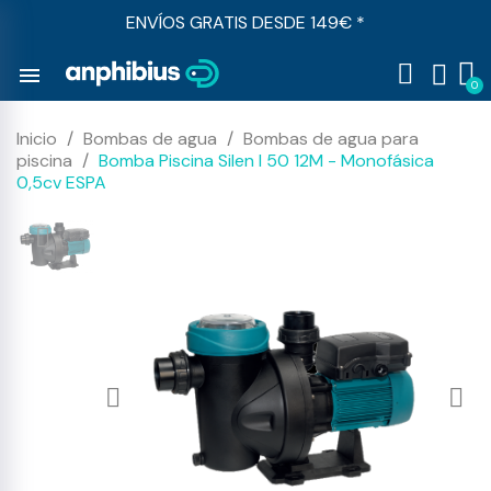
ENVÍOS GRATIS DESDE 149€ *
menu
Inicio
Bombas de agua
Bombas de agua para
piscina
Bomba Piscina Silen I 50 12M - Monofásica
0,5cv ESPA