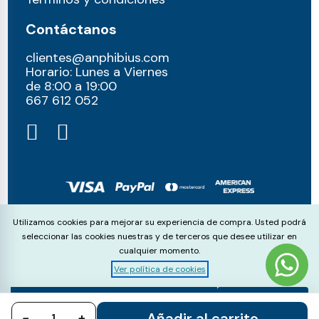
Contáctanos
clientes@anphibius.com
Horario: Lunes a Viernes
de 8:00 a 19:00
667 612 052​
© anphibius, 2026
Cookie Consent
Utilizamos cookies para mejorar su experiencia de compra. Usted podrá
Pago 100% seguros con:
seleccionar las cookies nuestras y de terceros que desee utilizar en
cualquier momento.
Ver política de cookies
Aceptar
Rechazar
Configurar
Añadir al carrito
−
todo
+
todo
cookies