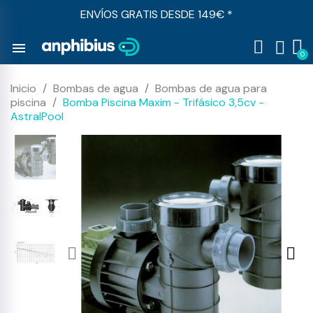
ENVÍOS GRATIS DESDE 149€ *
menu
Inicio
Bombas de agua
Bombas de agua para
piscina
Bomba Piscina Maxim - Trifásico 3,5cv -
AstralPool