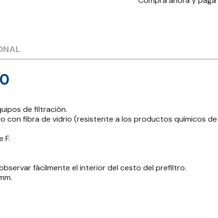
Compra ahora y paga
ONAL
80
ipos de filtración.
 con fibra de vidrio (resistente a los productos químicos de 
 F.
servar fácilmente el interior del cesto del prefiltro.
 mm.