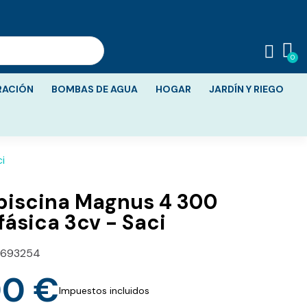
RACIÓN
BOMBAS DE AGUA
HOGAR
JARDÍN Y RIEGO
i
piscina Magnus 4 300
fásica 3cv - Saci
693254
00 €
Impuestos incluidos