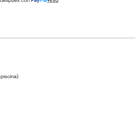
 después con
Pay
Pal
+info
piscina).