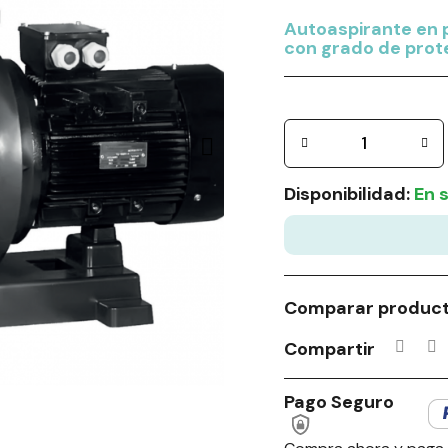
Autoaspirante en p
con grado de prot
Disponibilidad:
En 
Comparar produc
Compartir
Pago Seguro