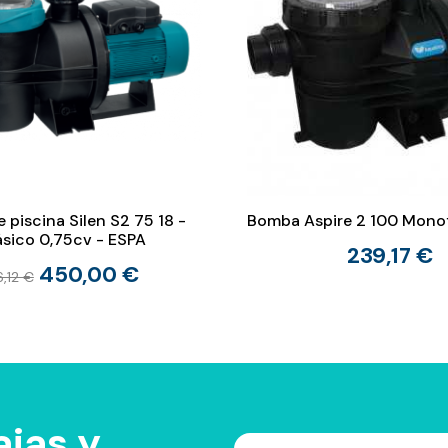
piscina Silen S2 75 18 -
Bomba Aspire 2 100 Monof
fásico 0,75cv - ESPA
239,17 €
450,00 €
,12 €
jas y