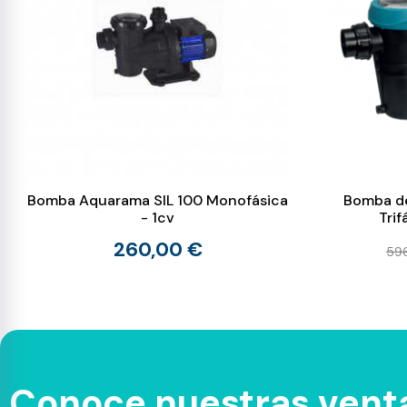
Bomba Aquarama SIL 100 Monofásica
Bomba de 
- 1cv
Tri
260,00 €
596
Conoce nuestras venta