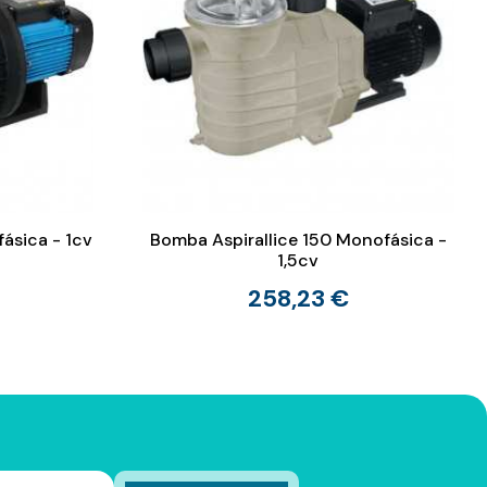
ásica - 1cv
Bomba Aspirallice 150 Monofásica -
1,5cv
258,23 €