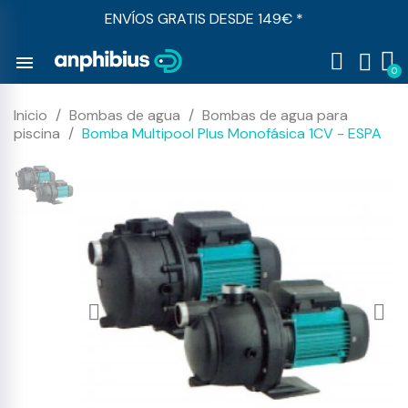
ENVÍOS GRATIS DESDE 149€ *
menu
Inicio
Bombas de agua
Bombas de agua para
piscina
Bomba Multipool Plus Monofásica 1CV - ESPA