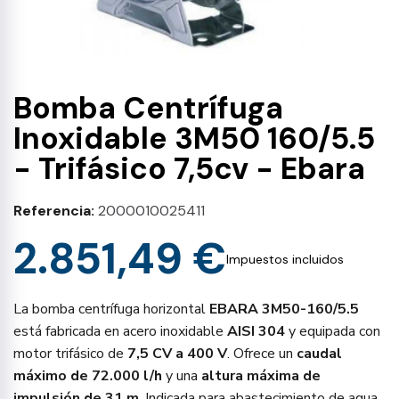
Bomba Centrífuga
Inoxidable 3M50 160/5.5
- Trifásico 7,5cv - Ebara
Referencia
2000010025411
2.851,49 €
Impuestos incluidos
La bomba centrífuga horizontal
EBARA 3M50-160/5.5
está fabricada en acero inoxidable
AISI 304
y equipada con
motor trifásico de
7,5 CV a 400 V
. Ofrece un
caudal
máximo de 72.000 l/h
y una
altura máxima de
impulsión de 31 m
. Indicada para abastecimiento de agua,