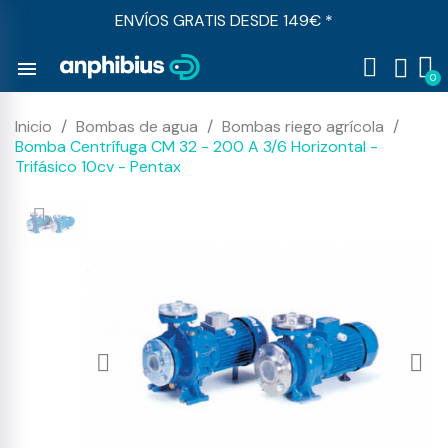
ENVÍOS GRATIS DESDE 149€ *
menu
Inicio
Bombas de agua
Bombas riego agrícola
Bomba Centrífuga CM 32 - 200 A 3/6 Horizontal -
Trifásico 10cv - Pentax