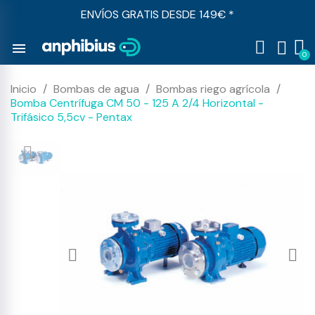
ENVÍOS GRATIS DESDE 149€ *
menu
Inicio
Bombas de agua
Bombas riego agrícola
Bomba Centrífuga CM 50 - 125 A 2/4 Horizontal -
Trifásico 5,5cv - Pentax