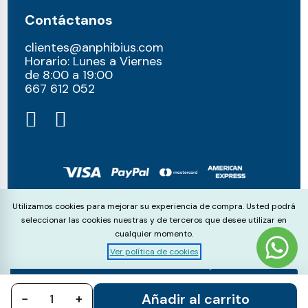
Contáctanos
clientes@anphibius.com
Horario: Lunes a Viernes
de 8:00 a 19:00
667 612 052​
© anphibius, 2026
Cookie Consent
Utilizamos cookies para mejorar su experiencia de compra. Usted podrá
Pago 100% seguros con:
seleccionar las cookies nuestras y de terceros que desee utilizar en
cualquier momento.
Ver política de cookies
Aceptar
Rechazar
Configurar
Añadir al carrito
−
todo
+
todo
cookies