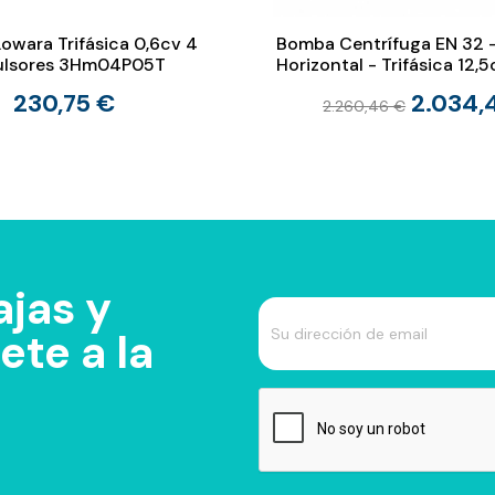
owara Trifásica 0,6cv 4
Bomba Centrífuga EN 32 -
ulsores 3Hm04P05T
Horizontal - Trifásica 12,
230,75 €
2.034,
2.260,46 €
jas y
te a la