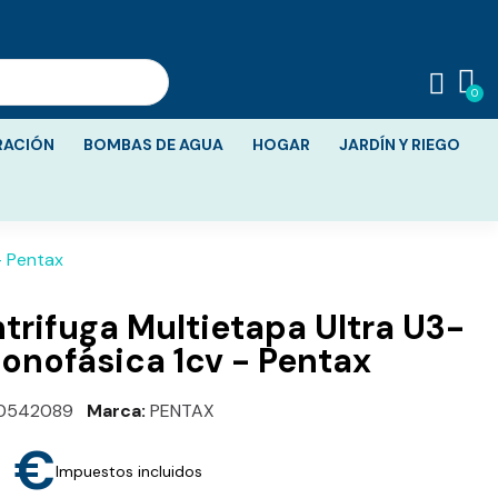
RACIÓN
BOMBAS DE AGUA
HOGAR
JARDÍN Y RIEGO
- Pentax
rifuga Multietapa Ultra U3-
onofásica 1cv - Pentax
0542089
Marca
PENTAX
 €
Impuestos incluidos