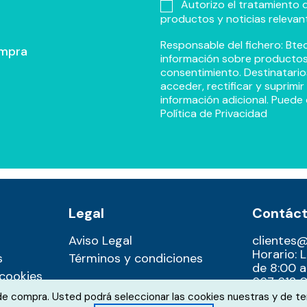
Autorizo el tratamiento d
productos y noticias relevan
Responsable del fichero: Btec
ompra
información sobre productos y
consentimiento. Destinatario
acceder, rectificar y suprimi
información adicional. Puede 
Política de Privacidad
Legal
Contác
Aviso Legal
clientes
Horario: 
s
Términos y condiciones
de 8:00 a
 cookies
667 612 0
 de compra. Usted podrá seleccionar las cookies nuestras y de te