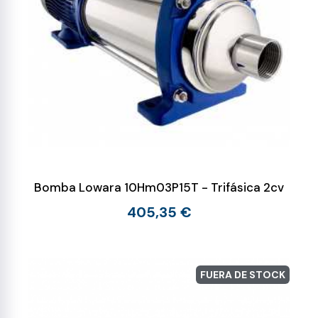
Bomba Lowara 10Hm03P15T - Trifásica 2cv
405,35 €
FUERA DE STOCK