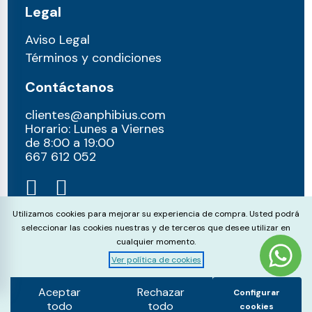
Legal
Aviso Legal
Términos y condiciones
Contáctanos
clientes@anphibius.com
Horario: Lunes a Viernes
de 8:00 a 19:00
667 612 052​
Cookie Consent
Utilizamos cookies para mejorar su experiencia de compra. Usted podrá
seleccionar las cookies nuestras y de terceros que desee utilizar en
cualquier momento.
Ver política de cookies
© anphibius, 2026
Pago 100% seguros con:
Aceptar
Rechazar
Configurar
todo
todo
cookies