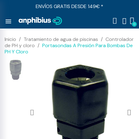
ENVÍOS GRATIS DESDE 149€ *
menu
Inicio
Tratamiento de agua de piscinas
Controlador
de PH y cloro
Portasondas A Presión Para Bombas De
PH Y Cloro