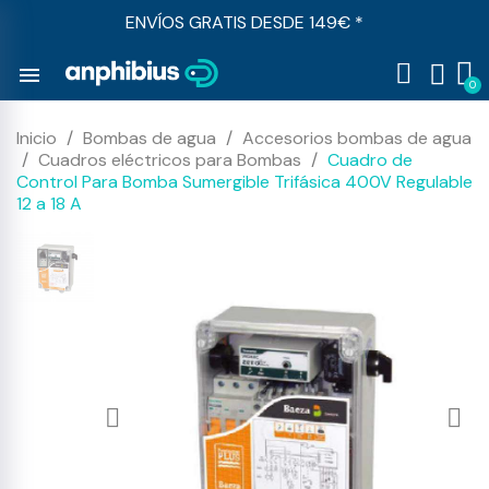
ENVÍOS GRATIS DESDE 149€ *
menu
Inicio
Bombas de agua
Accesorios bombas de agua
Cuadros eléctricos para Bombas
Cuadro de
Control Para Bomba Sumergible Trifásica 400V Regulable
12 a 18 A