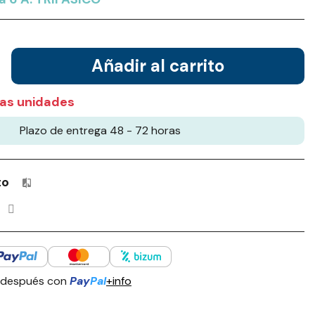
Añadir al carrito
as unidades
Plazo de entrega 48 - 72 horas
to
Productos incluidos en tu lista de comparación: 0 / 4
 después con
Pay
Pal
+info