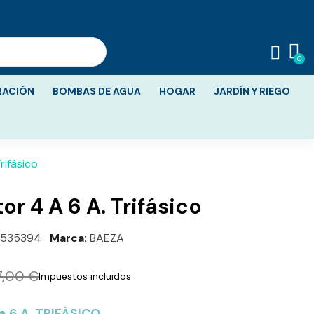
RACIÓN
BOMBAS DE AGUA
HOGAR
JARDÍN Y RIEGO
rifásico
r 4 A 6 A. Trifásico
535394
Marca
BAEZA
7,00 €
Impuestos incluidos
6 A. TRIFÁSICO