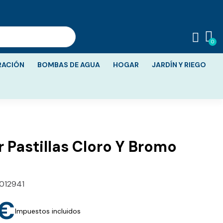
RACIÓN
BOMBAS DE AGUA
HOGAR
JARDÍN Y RIEGO
 Pastillas Cloro Y Bromo
012941
 €
Impuestos incluidos