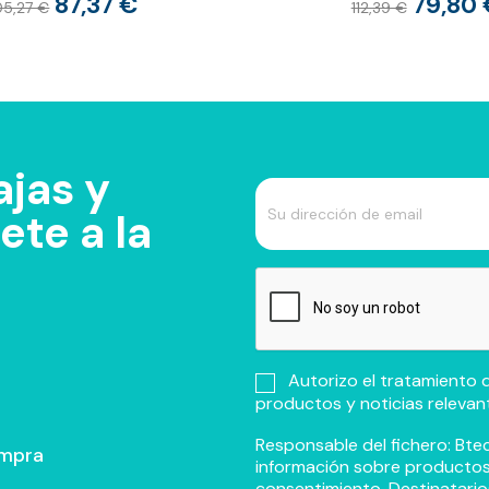
87,37 €
79,80 
05,27 €
112,39 €
jas y
te a la
Autorizo el tratamiento d
productos y noticias relevan
Responsable del fichero: Btec
ompra
información sobre productos y
consentimiento. Destinatario