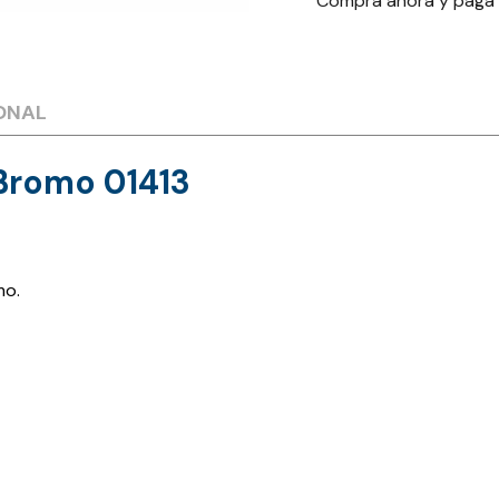
Compra ahora y paga
ONAL
 Bromo 01413
mo.