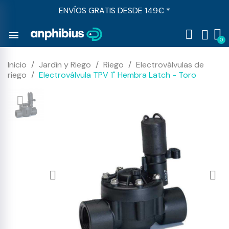
ENVÍOS GRATIS DESDE 149€ *
menu
Inicio
Jardín y Riego
Riego
Electroválvulas de
riego
Electroválvula TPV 1" Hembra Latch - Toro