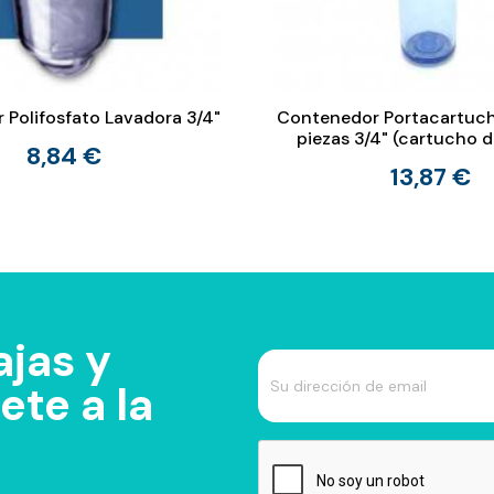
r Polifosfato Lavadora 3/4"
Contenedor Portacartuch
piezas 3/4" (cartucho d
8,84 €
13,87 €
jas y
te a la