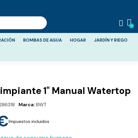
RACIÓN
BOMBAS DE AGUA
HOGAR
JARDÍN Y RIEGO
Filtro Autolimpiante 1" Manual Watertop
286318
Marca
BWT
 €
Impuestos incluidos
a agua de consumo humano.