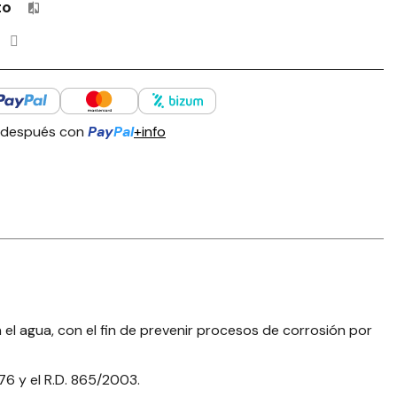
to
Productos incluidos en tu lista de comparación: 0 / 4
 después con
Pay
Pal
+info
n el agua, con el fin de prevenir procesos de corrosión por
76 y el R.D. 865/2003.