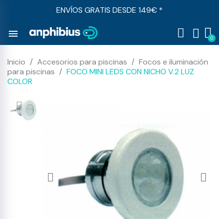
ENVÍOS GRATIS DESDE 149€ *
menu
Inicio
Accesorios para piscinas
Focos e iluminación
para piscinas
FOCO MINI LEDS CON NICHO V.2 LUZ
COLOR