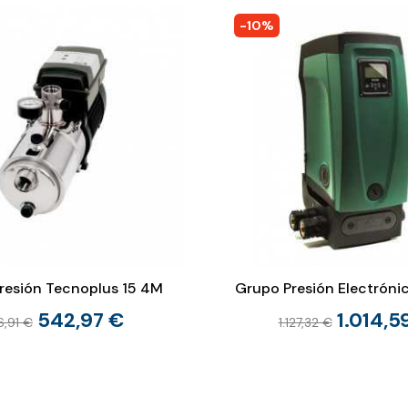
-10%
resión Tecnoplus 15 4M
Grupo Presión Electróni
542,97 €
1.014,5
6,91 €
1.127,32 €