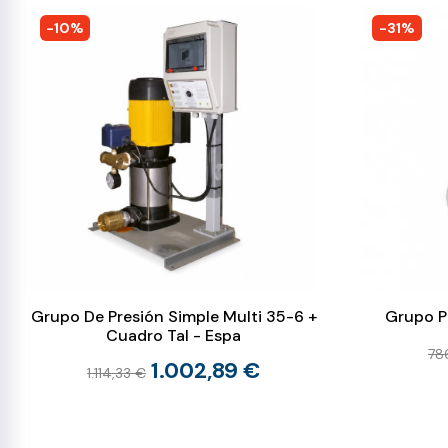
-10%
-31%
Grupo De Presión Simple Multi 35-6 +
Grupo P
Cuadro Tal - Espa
78
1.002,89 €
1.114,33 €