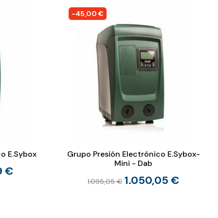
-45,00 €
co E.Sybox
Grupo Presión Electrónico E.Sybox-
Mini - Dab
9 €
1.050,05 €
1.095,05 €