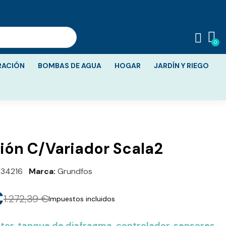
RACIÓN
BOMBAS DE AGUA
HOGAR
JARDÍN Y RIEGO
ión C/Variador Scala2
234216
Marca
Grundfos
€
1.272,39 €
Impuestos incluidos
tor, tanque de diafragma, controlador, sensores