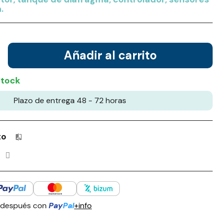
.
Añadir al carrito
stock
Plazo de entrega 48 - 72 horas
to
Productos incluidos en tu lista de comparación: 0 / 4
 después con
Pay
Pal
+info