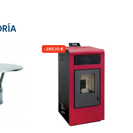
ORÍA
-265,10 €