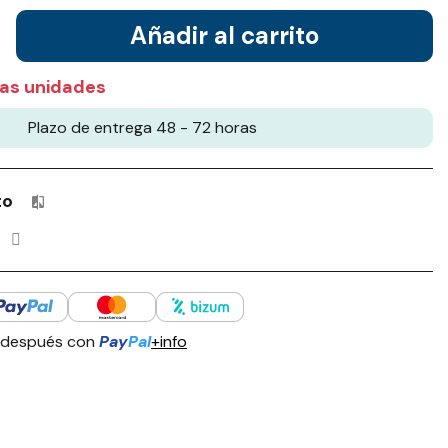
Añadir al carrito
as unidades
Plazo de entrega 48 - 72 horas
to
Productos incluidos en tu lista de comparación: 0 / 4
 después con
Pay
Pal
+info