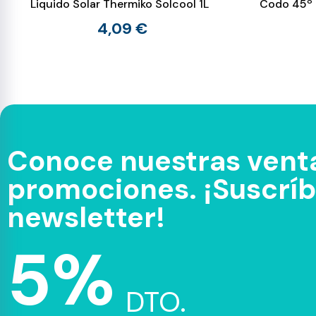
Liquido Solar Thermiko Solcool 1L
Codo 45º 
4,09 €
Conoce nuestras venta
promociones. ¡Suscríbe
newsletter!
5%
DTO.