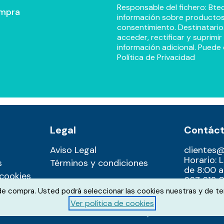
Responsable del fichero: Btec
ompra
información sobre productos y
consentimiento. Destinatario
acceder, rectificar y suprimi
información adicional. Puede 
Política de Privacidad
Legal
Contác
Aviso Legal
clientes
Horario: 
s
Términos y condiciones
de 8:00 a
 cookies
667 612 0
 de compra. Usted podrá seleccionar las cookies nuestras y de te
Ver política de cookies