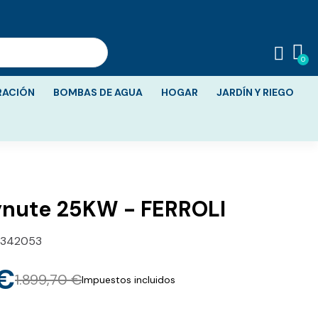
RACIÓN
BOMBAS DE AGUA
HOGAR
JARDÍN Y RIEGO
ynute 25KW - FERROLI
342053
 €
1.899,70 €
Impuestos incluidos