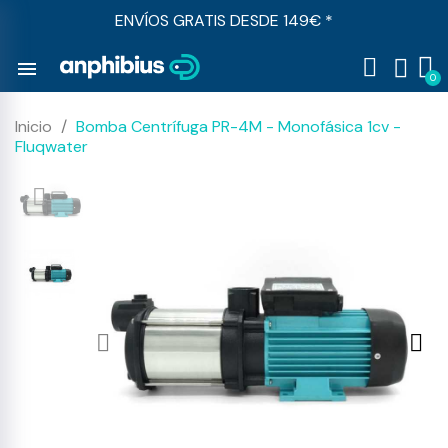
ENVÍOS GRATIS DESDE 149€ *
menu
Inicio
Bomba Centrífuga PR-4M - Monofásica 1cv -
Fluqwater