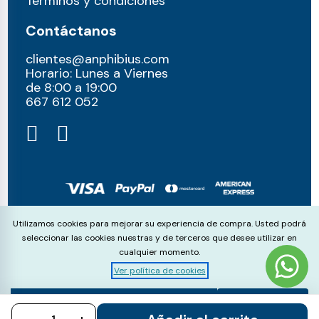
Términos y condiciones
Contáctanos
clientes@anphibius.com
Horario: Lunes a Viernes
de 8:00 a 19:00
667 612 052​
© anphibius, 2026
Cookie Consent
Utilizamos cookies para mejorar su experiencia de compra. Usted podrá
Pago 100% seguros con:
seleccionar las cookies nuestras y de terceros que desee utilizar en
cualquier momento.
Ver política de cookies
Aceptar
Rechazar
Configurar
todo
todo
cookies