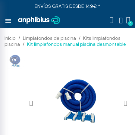
ENVÍOS GRATIS DESDE 149€ *
menu
Inicio
Limpiafondos de piscina
Kits limpiafondos
piscina
Kit limpiafondos manual piscina desmontable