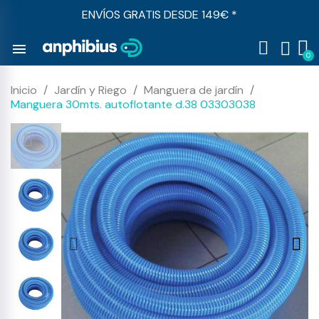
ENVÍOS GRATIS DESDE 149€ *
menu
Inicio
Jardín y Riego
Manguera de jardín
Manguera 30mts. autoflotante d.38 03303038