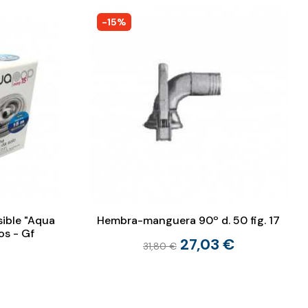
-15%
ible "Aqua
Hembra-manguera 90º d. 50 fig. 17
os - Gf
27,03 €
31,80 €