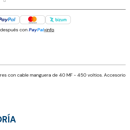
 después con
Pay
Pal
+info
 con cable manguera de 40 MF - 450 voltios. Accesorio
ORÍA