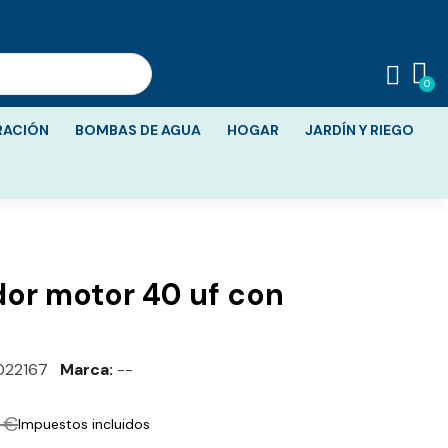
RACIÓN
BOMBAS DE AGUA
HOGAR
JARDÍN Y RIEGO
or motor 40 uf con
022167
Marca
--
 €
Impuestos incluidos