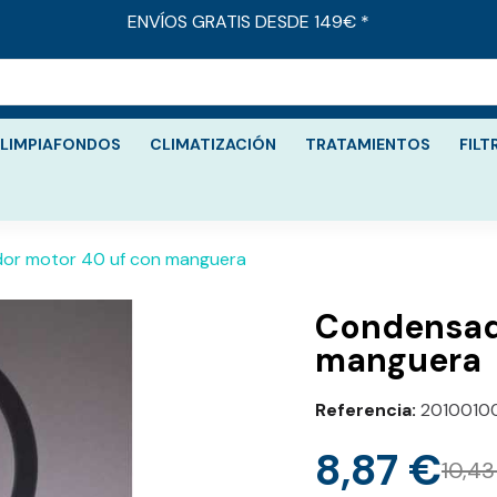
ENVÍOS GRATIS DESDE 149€ *
LIMPIAFONDOS
CLIMATIZACIÓN
TRATAMIENTOS
FILT
or motor 40 uf con manguera
Condensad
manguera
Referencia
2010010
8,87 €
10,43