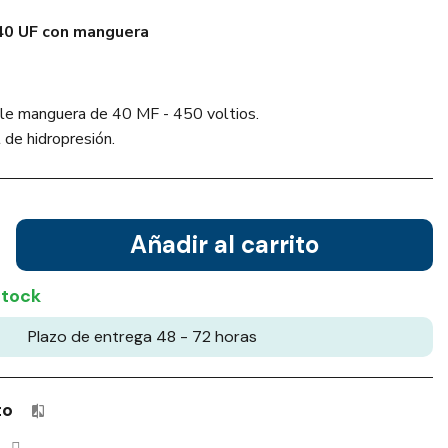
40 UF con manguera
le manguera de 40 MF - 450 voltios.
 de hidropresión.
Añadir al carrito
stock
Plazo de entrega 48 - 72 horas
to
Productos incluidos en tu lista de comparación: 0 / 4