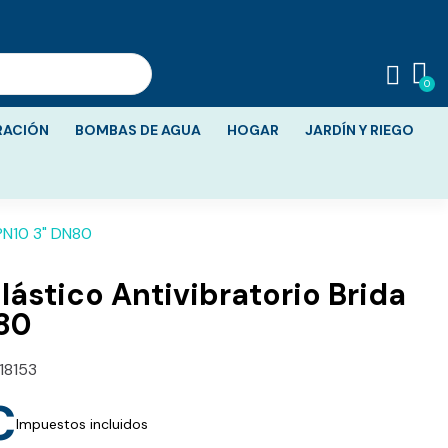
RACIÓN
BOMBAS DE AGUA
HOGAR
JARDÍN Y RIEGO
 PN10 3" DN80
lástico Antivibratorio Brida
80
18153
€
Impuestos incluidos