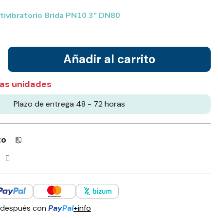
tivibratorio Brida PN10 3" DN80
Añadir al carrito
as unidades
Plazo de entrega 48 - 72 horas
to
Productos incluidos en tu lista de comparación: 0 / 4
 después con
Pay
Pal
+info