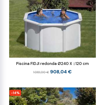
Piscina FIDJI redonda Ø240 X ↕120 cm
908,04 €
1.081,00 €
-14%