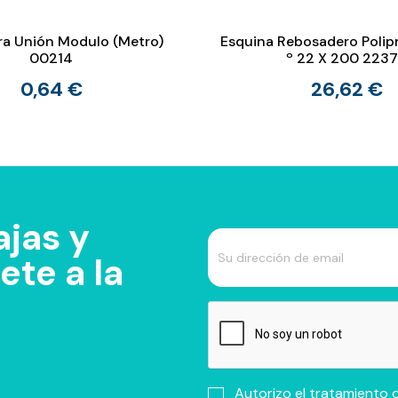
ra Unión Modulo (Metro)
Esquina Rebosadero Polip
00214
º 22 X 200 223
0,64 €
26,62 €
jas y
te a la
Autorizo el tratamiento d