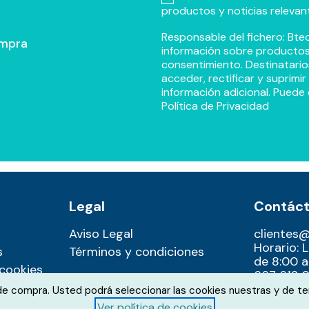
productos y noticias relevan
Responsable del fichero: Btec
ompra
información sobre productos y
consentimiento. Destinatario
acceder, rectificar y suprimi
información adicional. Puede 
Política de Privacidad
Legal
Contác
Aviso Legal
clientes
Horario: 
s
Términos y condiciones
de 8:00 a
 cookies
667 612 0
 de compra. Usted podrá seleccionar las cookies nuestras y de te
Ver política de cookies