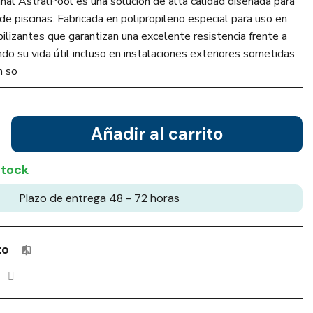
dinal AstralPool es una solución de alta calidad diseñada para
e piscinas. Fabricada en polipropileno especial para uso en
abilizantes que garantizan una excelente resistencia frente a
do su vida útil incluso en instalaciones exteriores sometidas
n so
Añadir al carrito
stock
Plazo de entrega 48 - 72 horas
to
Productos incluidos en tu lista de comparación: 0 / 4