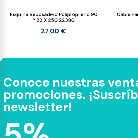
Esquina Rebosadero Polipropileno 90
Cable Pa
º 22 X 250 22380
27,00 €
Conoce nuestras venta
promociones. ¡Suscríbe
newsletter!
5%