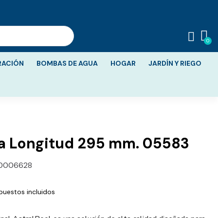
RACIÓN
BOMBAS DE AGUA
HOGAR
JARDÍN Y RIEGO
lla Longitud 295 mm. 05583
0006628
puestos incluidos