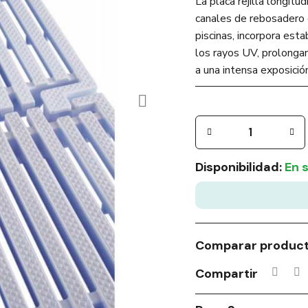
La placa rejilla longitu
canales de rebosadero d
piscinas, incorpora est
los rayos UV, prolongan
a una intensa exposició
Disponibilidad:
En 
Comparar produc
Compartir