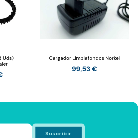
2 Uds)
Cargador Limpiafondos Norkel
aler
99,53 €
€