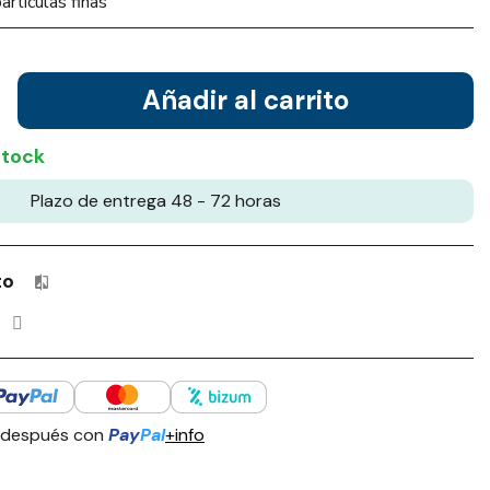
articulas finas
Añadir al carrito
stock
Plazo de entrega 48 - 72 horas
to
Productos incluidos en tu lista de comparación: 0 / 4
 después con
Pay
Pal
+info