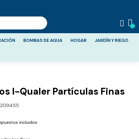
RACIÓN
BOMBAS DE AGUA
HOGAR
JARDÍN Y RIEGO
ros I-Qualer Partículas Finas
1209455
mpuestos incluidos