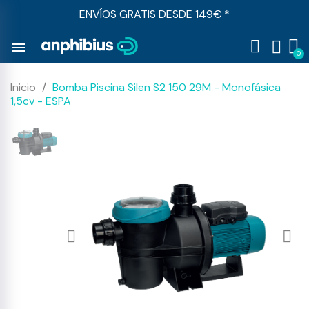
ENVÍOS GRATIS DESDE 149€ *
menu
Inicio
Bomba Piscina Silen S2 150 29M - Monofásica
1,5cv - ESPA