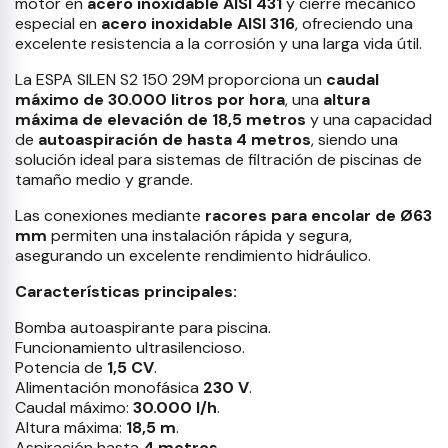
motor en
acero inoxidable AISI 431
y cierre mecánico
especial en
acero inoxidable AISI 316
, ofreciendo una
excelente resistencia a la corrosión y una larga vida útil.
La ESPA SILEN S2 150 29M proporciona un
caudal
máximo de 30.000 litros por hora
, una
altura
máxima de elevación de 18,5 metros
y una capacidad
de
autoaspiración de hasta 4 metros
, siendo una
solución ideal para sistemas de filtración de piscinas de
tamaño medio y grande.
Las conexiones mediante
racores para encolar de Ø63
mm
permiten una instalación rápida y segura,
asegurando un excelente rendimiento hidráulico.
Características principales:
Bomba autoaspirante para piscina.
Funcionamiento ultrasilencioso.
Potencia de
1,5 CV
.
Alimentación monofásica
230 V
.
Caudal máximo:
30.000 l/h
.
Altura máxima:
18,5 m
.
Aspiración hasta
4 metros
.