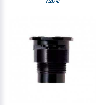
7,26 €