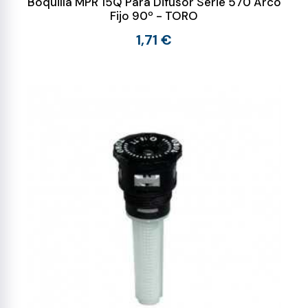
Boquilla MPR 15Q Para Difusor Serie 570 Arco
Fijo 90º - TORO
1,71 €