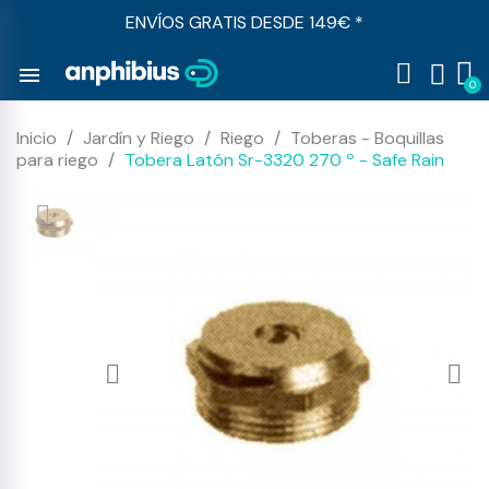
ENVÍOS GRATIS DESDE 149€ *
menu
Inicio
Jardín y Riego
Riego
Toberas - Boquillas
para riego
Tobera Latón Sr-3320 270 º - Safe Rain