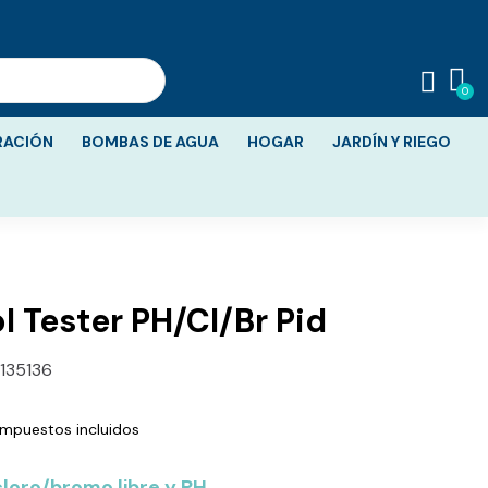
RACIÓN
BOMBAS DE AGUA
HOGAR
JARDÍN Y RIEGO
l Tester PH/Cl/Br Pid
135136
Impuestos incluidos
loro/bromo libre y PH.