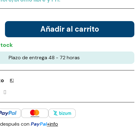
Añadir al carrito
stock
Plazo de entrega 48 - 72 horas
to
Productos incluidos en tu lista de comparación: 0 / 4
 después con
Pay
Pal
+info