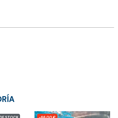
ORÍA
 DE STOCK
-66,00 €