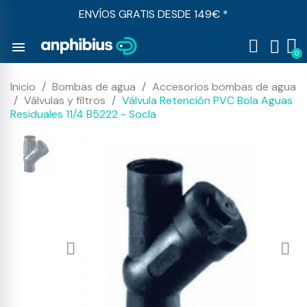
ENVÍOS GRATIS DESDE 149€ *
menu
Inicio
Bombas de agua
Accesorios bombas de agua
Válvulas y filtros
Válvula Retención PVC Bola Aguas
Residuales 11/4 B5222 - Socla