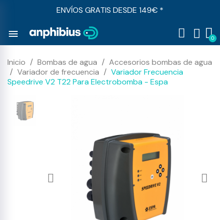
ENVÍOS GRATIS DESDE 149€ *
menu
Inicio
Bombas de agua
Accesorios bombas de agua
Variador de frecuencia
Variador Frecuencia
Speedrive V2 T22 Para Electrobomba - Espa