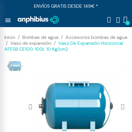
ENVÍOS GRATIS DESDE 149€ *
menu
Inicio
Bombas de agua
Accesorios bombas de agua
Vaso de expansión
Vaso De Expansión Horizontal
AFESB CE100. 100L 10 Kg/cm2