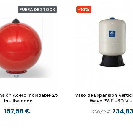
FUERA DE STOCK
-10%
nsión Acero Inoxidable 25
Vaso de Expansión Vertic
Lts - Ibaiondo
Wave PWB -60LV -
157,58 €
234,83
260,92 €