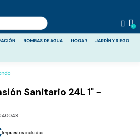
RACIÓN
BOMBAS DE AGUA
HOGAR
JARDÍN Y RIEGO
iondo
ión Sanitario 24L 1" -
040048
€
Impuestos incluidos