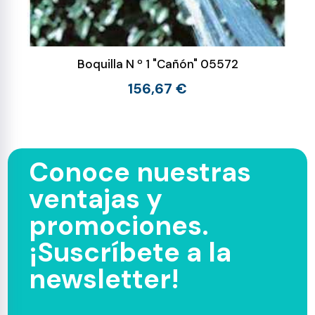
Boquilla N º 1 "Cañón" 05572
156,67 €
Conoce nuestras
ventajas y
promociones.
¡Suscríbete a la
newsletter!