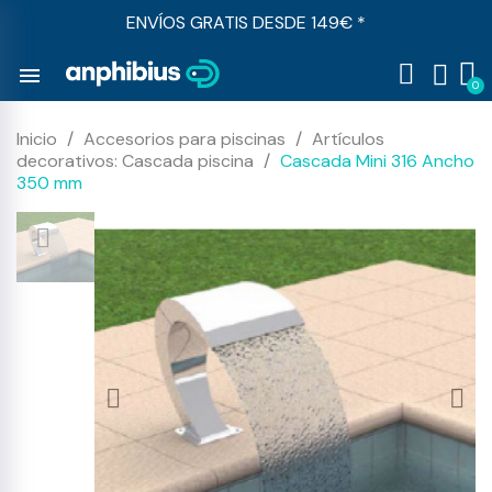
ENVÍOS GRATIS DESDE 149€ *
menu
Inicio
Accesorios para piscinas
Artículos
decorativos: Cascada piscina
Cascada Mini 316 Ancho
350 mm