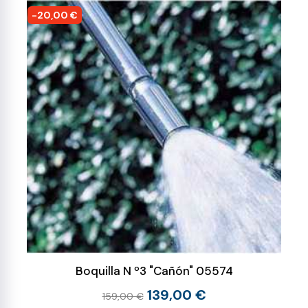
-20,00 €
Boquilla N º3 "Cañón" 05574
139,00 €
159,00 €