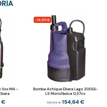
ORÍA
-14,00 €
 Vox MA -
Bomba Achique Ebara Lago 300Gi-
Ebara
LS Monofásica 0,37cv
 €
154,64 €
168,64 €