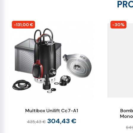
PRO
-131,00 €
-30%
Multibox Unilift Cc7-A1
Bomb
Monof
304,43 €
435,43 €
641