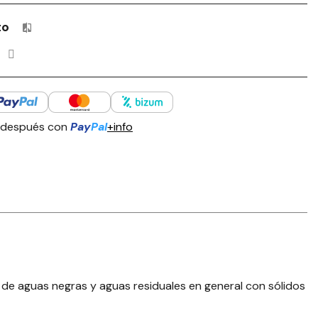
to
Productos incluidos en tu lista de comparación: 0 / 4
 después con
Pay
Pal
+info
de aguas negras y aguas residuales en general con sólidos