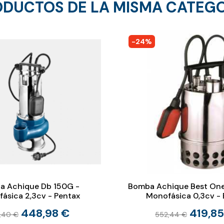
DUCTOS DE LA MISMA CATEG
-24%
a Achique Db 150G -
Bomba Achique Best One
ásica 2,3cv - Pentax
Monofásica 0,3cv - 
448,98 €
419,85
,40 €
552,44 €