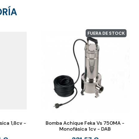
ORÍA
FUERA DE STOCK
ica 1,8cv -
Bomba Achique Feka Vs 750MA -
Monofásica 1cv - DAB