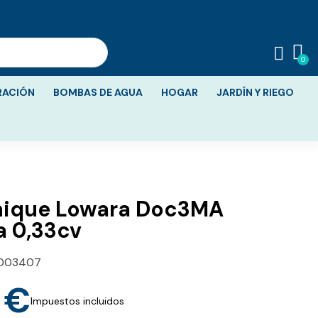
RACIÓN
BOMBAS DE AGUA
HOGAR
JARDÍN Y RIEGO
ique Lowara Doc3MA
a 0,33cv
003407
 €
Impuestos incluidos