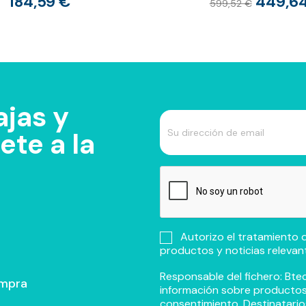
184,59 €
449,6
599,52 €
jas y
te a la
Autorizo el tratamiento d
productos y noticias relevan
Responsable del fichero: Btec
ompra
información sobre productos y
consentimiento. Destinatario