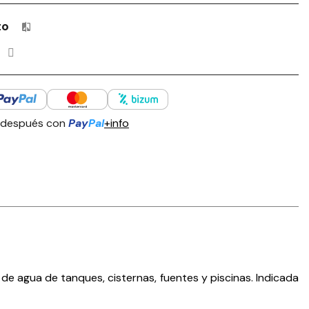
to
Productos incluidos en tu lista de comparación: 0 / 4
 después con
Pay
Pal
+info
e agua de tanques, cisternas, fuentes y piscinas. Indicada